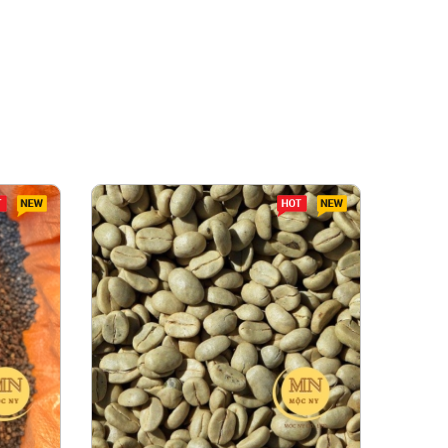
t
New
Hot
New