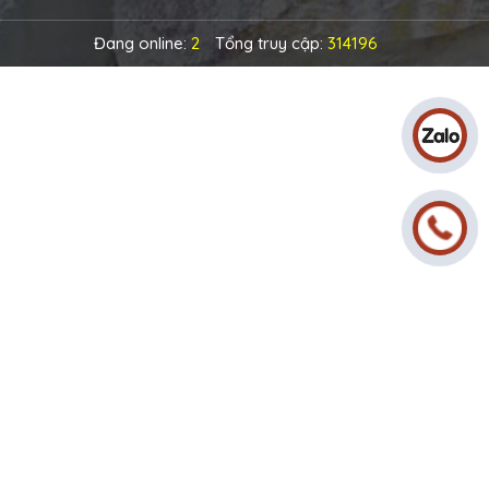
Đang online:
2
Tổng truy cập:
314196