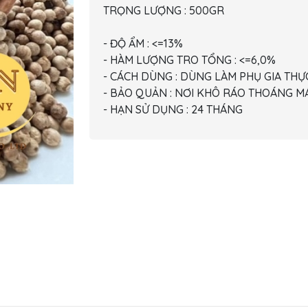
TRỌNG LƯỢNG : 500GR
- ĐỘ ẨM : <=13%
- HÀM LƯỢNG TRO TỔNG : <=6,0%
- CÁCH DÙNG : DÙNG LÀM PHỤ GIA TH
- BẢO QUẢN : NƠI KHÔ RÁO THOÁNG M
- HẠN SỬ DỤNG : 24 THÁNG