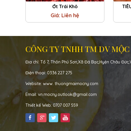
Ớt Trái Khô
TIÊ
Giá: Liên hệ
CÔNG TY TNHH TM DV MỘC
Địa chỉ: Tổ 7, Thôn Phú Sơn,Xã Đá Bạc,Hyện Châu Đức
Điện thoại: 0336 227 275
Website: www. thuongmaimocny.com
Email: vn.mocny.outlook@gmail.com
Thiết kế Web: 0707 007 559