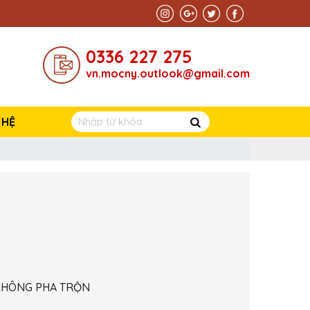
0336 227 275
vn.mocny.outlook@gmail.com
 HỆ
 KHÔNG PHA TRỘN