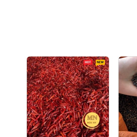
Hot
New