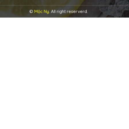
©
Mộc Ny.
All right reserverd.