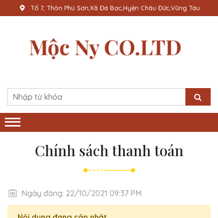
Tổ 7, Thôn Phú Sơn,Xã Đá Bạc,Hyện Châu Đức,Vũng Tàu
Chính sách thanh toán
Ngày đăng: 22/10/2021 09:37 PM
Nội dung đang cập nhật