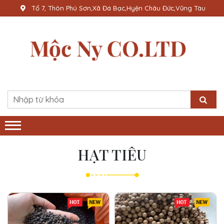
Tổ 7, Thôn Phú Sơn,Xã Đá Bạc,Hyện Châu Đức,Vũng Tàu
HẠT TIÊU
Hot
New
Hot
New