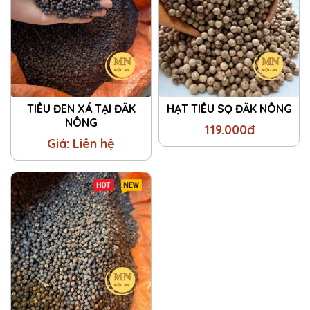
TIÊU ĐEN XÁ TẠI ĐẮK
HẠT TIÊU SỌ ĐẮK NÔNG
NÔNG
119.000đ
Giá: Liên hệ
Hot
New