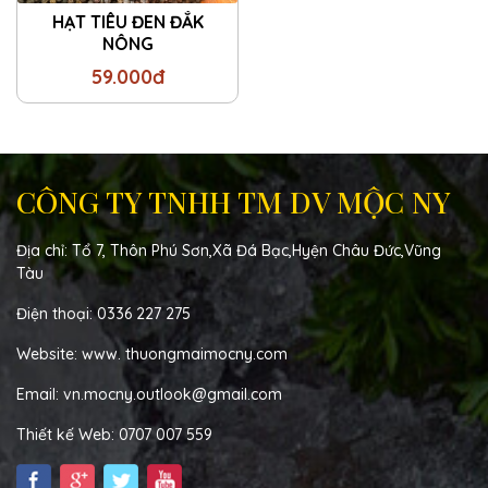
HẠT TIÊU ĐEN ĐẮK
NÔNG
59.000đ
CÔNG TY TNHH TM DV MỘC NY
Địa chỉ: Tổ 7, Thôn Phú Sơn,Xã Đá Bạc,Hyện Châu Đức,Vũng
Tàu
Điện thoại: 0336 227 275
Website: www. thuongmaimocny.com
Email: vn.mocny.outlook@gmail.com
Thiết kế Web: 0707 007 559