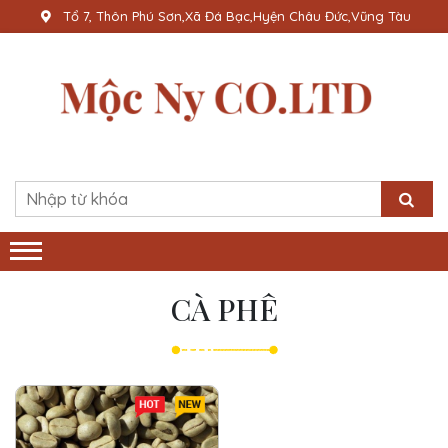
Tổ 7, Thôn Phú Sơn,Xã Đá Bạc,Hyện Châu Đức,Vũng Tàu
CÀ PHÊ
Hot
New