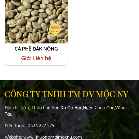
CÀ PHÊ ĐẮK NÔNG
Giá: Liên hệ
CÔNG TY TNHH TM DV MỘC NY
Địa chỉ: Tổ 7, Thôn Phú Sơn,Xã Đá Bạc,Hyện Châu Đức,Vũng
Tàu
Điện thoại: 0336 227 275
Website: www. thuongmaimocny.com